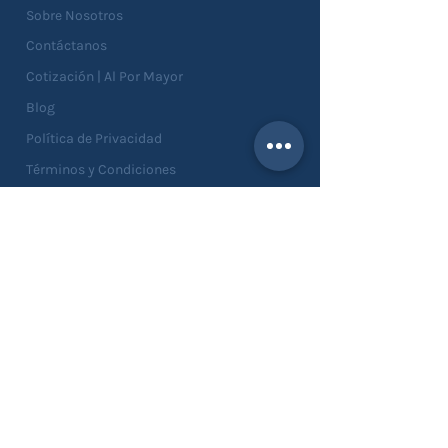
Sobre Nosotros
Contáctanos
Cotización | Al Por Mayor
Blog
Política de Privacidad
Términos y Condiciones
Devoluciones
SERVICIOS
Catálogo
Asesorías
Personalizaciones
Solicitar Muestras
Solicitar Crédito