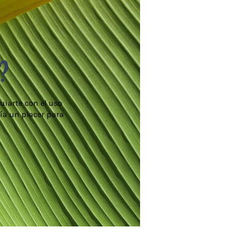
?
uiarte con el uso
ía un placer para