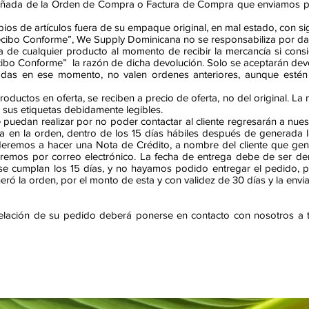
añada de la Orden de Compra o Factura de Compra que enviamos po
ios de artículos fuera de su empaque original, en mal estado, con s
cibo Conforme”, We Supply Dominicana no se responsabiliza por daño
ga de cualquier producto al momento de recibir la mercancía si con
ecibo Conforme” la razón de dicha devolución. Solo se aceptarán dev
gadas en ese momento, no valen ordenes anteriores, aunque estén 
oductos en oferta, se reciben a precio de oferta, no del original. La
n sus etiquetas debidamente legibles.
 puedan realizar por no poder contactar al cliente regresarán a nu
da en la orden, dentro de los 15 días hábiles después de generada 
eremos a hacer una Nota de Crédito, a nombre del cliente que gene
iaremos por correo electrónico. La fecha de entrega debe de ser den
 se cumplan los 15 días, y no hayamos podido entregar el pedido, 
eró la orden, por el monto de esta y con validez de 30 días y la envi
celación de su pedido deberá ponerse en contacto con nosotros a tr