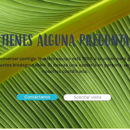
¿TIENES ALGUNA PREGUNTA
onversar contigo. Nuestro equipo está 100% a la orden para g
uctos biodegradables. Si deseas una asesoría en persona, ser
nosotros coordinarla.
Contáctanos
Solicitar visita