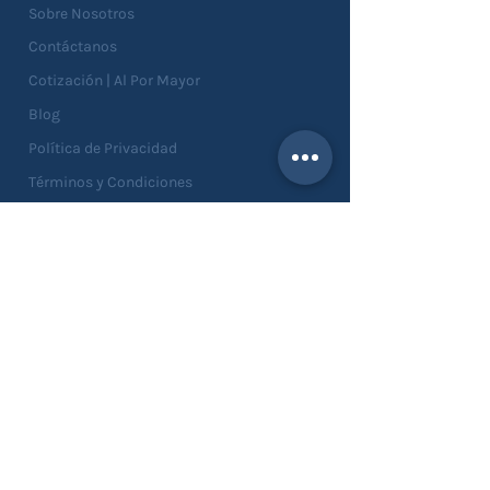
Sobre Nosotros
Contáctanos
Cotización | Al Por Mayor
Blog
Política de Privacidad
Términos y Condiciones
Devoluciones
SERVICIOS
Catálogo
Asesorías
Personalizaciones
Solicitar Muestras
Solicitar Crédito