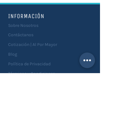
INFORMACIÓN
Sobre Nosotros
Contáctanos
Cotización | Al Por Mayor
Blog
Política de Privacidad
Términos y Condiciones
Devoluciones
SERVICIOS
Catálogo
Asesorías
Personalizaciones
Solicitar Muestras