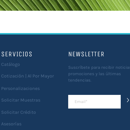
SERVICIOS
NEWSLETTER
Catálogo
Suscríbete para recibir noticia
promociones y las últimas
Cotización | Al Por Mayor
tendencias.
Personalizaciones
>
Solicitar Muestras
Solicitar Crédito
Asesorías