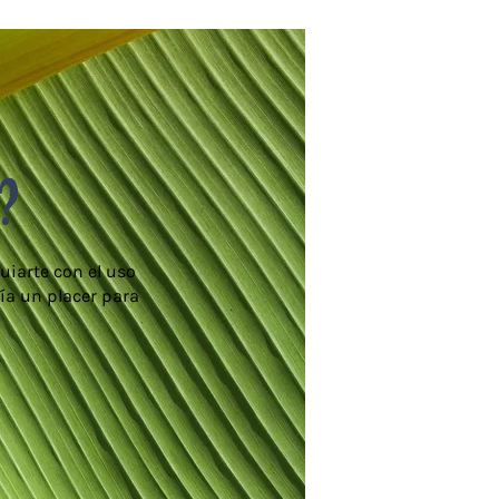
?
uiarte con el uso
ía un placer para