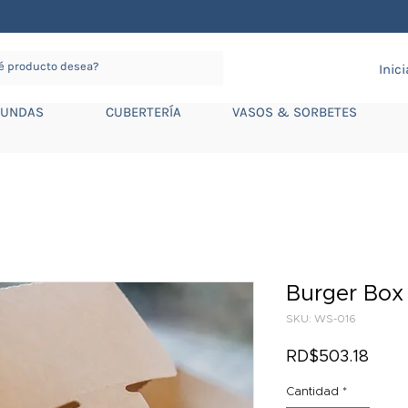
Inic
FUNDAS
CUBERTERÍA
VASOS & SORBETES
Burger Box 
SKU: WS-016
Prec
RD$503.18
Cantidad
*