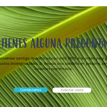
¿TIENES ALGUNA PREGUNTA
onversar contigo. Nuestro equipo está 100% a la orden para g
uctos biodegradables. Si deseas una asesoría en persona, ser
nosotros coordinarla.
Contáctanos
Solicitar visita