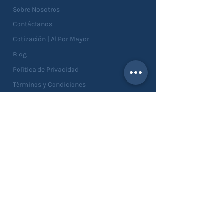
Sobre Nosotros
Contáctanos
Cotización | Al Por Mayor
Blog
Política de Privacidad
Términos y Condiciones
Devoluciones
SERVICIOS
Catálogo
Asesorías
Personalizaciones
Solicitar Muestras
Solicitar Crédito