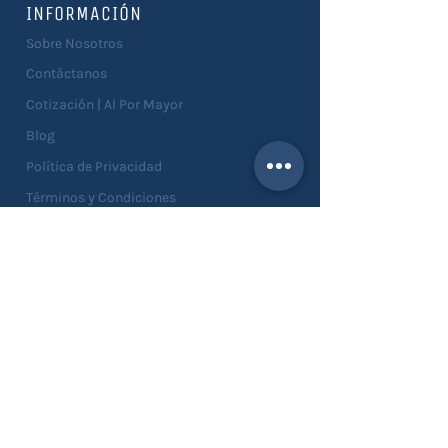
INFORMACIÓN
Sobre Nosotros
Contáctanos
Cotización | Al Por Mayor
Blog
Política de Privacidad
Términos y Condiciones
Devoluciones
SERVICIOS
Catálogo
Asesorías
Personalizaciones
Solicitar Muestras
Solicitar Crédito